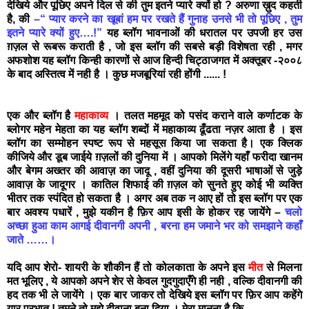
देखिये और पूछिए अपने दिल से की तुम इतने प्यारे क्यों हो ? अरुणा ख़ुद कहती
है, की
–“ प्यार करने का खूबां हम पर रखते हैं गुनाह उनसे भी तो पूछिए , तुम
इतने प्यारे क्यों हुए….!”
यह ब्लॉग भावनाओं की धरातल पर उपजी हर उस
ग़ज़ल से रूबरू कराती है , जो इस ब्लॉग की सबसे बड़ी विशेषता रही , मगर
अफशोश यह ब्लॉग किन्ही कारणों से आज हिन्दी चिट्ठाजगत में अक्तूबर -२००८
के बाद अस्तित्व में नही है । कुछ मजबूरियां रही होंगी ...... !
एक और ब्लॉग है
महाकाव्य
। तलत महमूद को पसंद कराने वाले कर्णाटक के
ब्लोगर महेन मेहता का यह ब्लॉग शब्दों में महाकाव्य ढूँढता नज़र आता है । इस
ब्लॉग का सम्मोहन स्पष्ट रूप से महसूस किया जा सकता है। एक क्लिक
कीजिये और डूब जाईये ग़ज़लों की दुनिया में । आपको मिलेंगे यहाँ फरीदा खानम
और बेगम अख्तर की आवाज़ का जादू , वहीं दुनिया की दूसरी भाषाओं से जुड़े
आवाज़ के जादूगर । कातिल शिफाई की ग़ज़ल को सुनते हुए कोई भी व्यक्ति
भीतर तक स्पंदित हो सकता है । अगर अब तक न आए हों तो इस ब्लॉग पर एक
बार अवश्य पधारें , मुझे यकीन है फ़िर आप इसी के होकर रह जायेंगे –
चलो
अच्छा हुआ काम आगई दीवानगी अपनी , बरना हम जमाने भर को समझाने कहाँ
जाते ……।
यदि आप शेरो- शायरी के शौकीन हैं तो कोलकाता के अपने इस
मीत
से मिलना
मत भूलिए , ये आपको अपने शेर से केवल गुदगुदाएँगे ही नही , वल्कि दीवानगी की
हद तक भी ले जायेंगे । एक बार जाकर तो देखिये इस ब्लॉग पर फ़िर आप कहेंगे
यार प्रभात ! तुमने तो मुझे दीवाना बना दिया । मेरा मानना है कि-