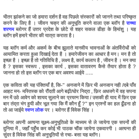
भीतर झांकने का जो हमारा दर्शन है वह पिछले संस्कारों को जानने तथा परिष्कृत
करने के लिए है । जीवन चक्र की अनुभूति करने वाला एक ब्लॉग है
सच्चा
शरणम
ब्लोगर हैं उत्तर प्रदेश के छोटे से शहर सकल डीहा के हिमांशु । यह
ब्लॉग हमें हमारे भीतर की यात्रा कराता है।
यह ब्लॉग कर्म और अकर्म के बीच झुलाते मानवीय भावनाओं के अंतर्विरोधों को
आयामित करता हुआ दिखाई देता है । हमारेजीवन का आधार है मन। मन है तो
इच्छा है । इच्छा है तो गतिविधि है , लक्ष्य है, कार्य कलाप है , जीवन है । मन क्या
है ? इसका स्वरूप , इसका कार्य , इसका वातावरण कैसे तैयार होता है ?
जानना हो तो इस ब्लॉग पर एक बार अवश्य आईये …..
एक कविता की यह पंक्तियाँ है, कि-" अनजाने में फ़िर भी अनजान नही /दबे पाँव
आहट मन- मस्तिस्क को रौंदती आगे बढ़ी/घोर निद्रा , फ़िर अधजगे में वह सपना
मन में उठे आवेग को शायद सुलाने का प्रयत्न किया / उसकी ही याद में फ़िर एक
बार तंद्रा भंग हुयी और भूल गया कि मैं कौन हूँ ?" इन प्रश्नों का हल ढूँढना हो
तो आ जाईये
स्वप्न लोक
पर । ब्लोगर हैं विवेक सिंह ।
ब्लोगर अपनी अत्यन्त सूक्ष्म-अनुभूतिओ के माध्यम से ले जायेगा एक सपनों की
दुनिया में , जहाँ पहुँच कर कोई भी पाठक चौंक जायेगा एकवारगी । अत्यन्त ही
सुंदर है विवेक सिंह की अनुभूतियों से रचा- बसा यह ब्लॉग।