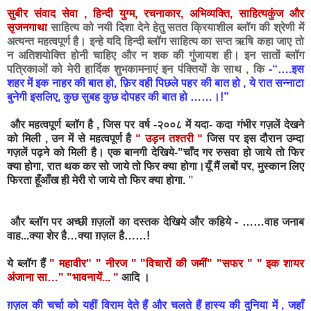
सुबीर संवाद सेवा
, हिन्दी युग्म, रचनाकार, अभिव्यक्ति, साहित्यकुंज और
सृजनगाथा
साहित्य को नयी दिशा देने हेतु सतत क्रियाशील ब्लॉग की श्रेणी में
अत्यन्त महत्वपूर्ण है। इन्हे यदि हिन्दी ब्लॉग साहित्य का सप्त ऋषि कहा जाए तो
न अतिशयोक्ति होनी चाहिए और न शक की गुंजायश ही। इन सातों ब्लॉग
पत्रिकाओं को मेरी हार्दिक शुभकामनाएं इन पंक्तियों के साथ , कि
-“….इस
शहर में इक नाहर की बात हो, फ़िर वही पिछले पहर की बात हो , ये रात सन्नाटा
बुनेगी इसलिए, कुछ सुबह कुछ दोपहर की बात हो ……।!”
और महत्वपूर्ण ब्लॉग है , जिस पर वर्ष -२००८ में यदा- कदा गंभीर गज़लें देखने
को मिली , उन में से महत्वपूर्ण है
“ उड़न तश्तरी “
जिस पर इस दौरान उम्दा
गज़लें पढ़ने को मिली है। एक बानगी देखिये-"चाँद गर रुसवा हो जाये तो फिर
क्या होगा, रात थक कर सो जाये तो फिर क्या होगा।यूँ मैं लबों पर, मुस्कान लिए
फिरता हूँआँख ही मेरी रो जाये तो फिर क्या होगा.
"
और ब्लॉग पर अच्छी ग़ज़लों का दस्तक देखिये और कहिये - ……वाह जनाब
वाह...क्या शेर है…क्या ग़ज़ल है……!
ये ब्लॉग हैं
"
महावीर
"
" नीरज "
"विचारों की जमीं"
"सफर "
"
इक शायर
अंजाना सा…
"
"भावनायें... "
आदि ।
ग़ज़ल की चर्चा को यहीं विराम देते हैं और चलते हैं हास्य की दुनिया में , जहाँ