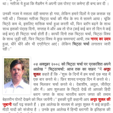
था। नतीजा ये हुआ कि मैडमैन ने अपनी उस पोस्ट पर कमेन्ट ही बन्द कर दी ।
उनकी नजर मे मसला वंही समाप्त हो गया, लेकिन हमारे दिलों मे एक कसक रह
गयी थी। जिसका नतीजा चिट्ठा चर्चा की नीव के रुप मे सामने आया। चूंकि
चिट्ठे कम थे, इसलिए मासिक चर्चा हुआ करती थी, फिर ब्लॉग बढने के साथ
साथ इसको पंद्रह दिनो, सप्ताह मे और अब तो रोज (कई कई बार तो दिन मे कई
कई बार) ही चिट्ठा चर्चा होती है। काफी दिनो तक चिट्ठा चर्चा, चिट्ठा विश्व
के साथ जुड़ी रही, फिर चिट्ठा विश्व मे कुछ समस्याएं आयी, तब
नारद का उदय
हुआ, धीरे धीरे और भी एग्रीगेटर आएं। लेकिन
चिट्ठा चर्चा
लगातार जारी
रही।"
०४ अक्तूबर २००८ को चिट्ठा चर्चा पर प्रकाशित अपने
आलेख
" चिट्ठाचर्चा: आज तक का सफ़र "
में
अनूप
शुक्ल
कहते हैं कि -"शुरू के दिनों में हम चर्चा एक माह में
एक बार करते थे। फ़िर शायद पन्द्रह दिन में करते थे।
सब मिलकर चर्चा करते थे। देबाशीष, अतुल, जीतेंद्र
और मैं। आप शुरुआत के चिट्ठे देखें तो आपको हिदी
ब्लाग जगत के साथ भारतीय ब्लाग जगत की तमाम
बेहतरीन पोस्टें देखने को मिल जायेंगी।" इसकी पूरी कहानी आप
अनूप शुक्ल की
जुबानी
यहाँ पढ़ सकते हैं । इस आलेख के माध्यम से अनूप शुक्ल ने कई कड़वी-
मीठी यादों को संजोया है । उनके इस आलेख में हिन्दी ब्लागरी के इतिहास की