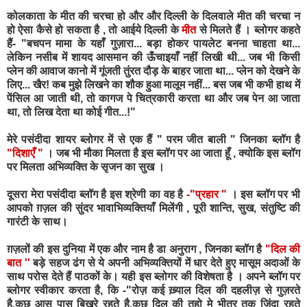
कोलकाता के मीत की चरचा हो और और दिल्ली के दिलवाले मीत की चरचा न
हो ऐसा कैसे हो सकता है , तो आईये दिल्ली के
मीत
से मिलते हैं । ब्लोगर कहते
हैं- "बचपन मामा के यहाँ गुज़ारा... बड़ा होकर पायलेट बनना चाहता था...
लेकिन नसीब में शायद आसमान की ऊँचाइयाँ नहीं लिखी थी... जब भी किसी
प्लेन की आवाज कानो में गूंजती तुंरत दौड़ के बाहर जाता था... प्लेन को देखने के
लिए... खैर! कब मुझे लिखने का शौक हुआ मालूम नहीं... बस जब भी कभी हाथ में
पेंसिल आ जाती थी, तो कागज पे चित्रकारी करता था और जब पेन आ जाता
था, तो लिख देता था कोई गीत...!"
मेरे पसंदीदा शायर ब्लोगर में से एक हैं " परम जीत बाली " जिनका ब्लॉग है
"दिशाएँ "
। जब भी मौका मिलता है इस ब्लॉग पर आ जाता हूँ , क्योकि इस ब्लॉग
पर मिलता अभिव्यक्ति के सृजन का सुख ।
दूसरा मेरा पसंदीदा ब्लॉग है इस श्रेणी का वह है
-"प्रहार "
। इस ब्लॉग पर भी
आपको ग़ज़ल की सुंदर भावाभिव्यक्तियाँ मिलेंगी , पूरी शान्ति, सुख, संतुष्टि की
गारंटी के साथ।
ग़ज़लों की इस दुनिया में एक और नाम है डा अनुराग , जिनका ब्लॉग है
"
दिल की
बात ''
बड़े सहज ढंग से ये अपनी अभिव्यक्तियों में धार देते हुए मासूम अदाओं के
साथ परोस देते हैं पाठकों के। यही इस ब्लोगर की विशेषता है । अपने ब्लॉग पर
ब्लोगर स्वीकार करता है, कि -"रोज़ कई ख़्याल दिल की दहलीज़ से गुज़रते
है,कुछ आस पास बिखरे रहते है,कुछ दिल की तहो मे भीतर तक ज़िंदा रहते