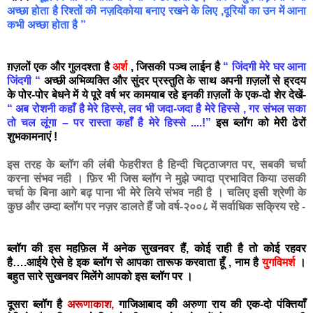
अच्छा होता है रिश्तों की नज़दिकोया बनाए रखने के लिए ,दूरियों का उन में आना
कभी अच्छा होता है ”
ग़ज़लों एक और गुलदश्ता है
अर्श
, जिसकी पञ्च लाईन है
“ जिंदगी मेरे घर आना
जिंदगी “
अच्छी अभिव्यक्ति और सुंदर प्रस्तुति के साथ अपनी ग़ज़लों से ह्रदय
के पोर-पोर बेधने में ये पूरे वर्ष भर कामयाब रहे इनकी ग़ज़लों के एक-दो शेर देखें-
“ अब रोशनी कहाँ है मेरे हिस्से, लव भी जदा-जदा है मेरे हिस्से , गर संभल सका
तो चल लूंगा – पर रास्ता कहाँ है मेरे हिस्से ....!”
इस ब्लॉग को मेरी ढेरों
शुभकामनाएं !
इस तरह के ब्लॉग की लंबी फेहरीश्त है हिन्दी चिट्ठाजगत पर, सबकी चर्चा
करना संभव नही । फ़िर भी जिस ब्लॉग ने मुझे ज्यादा प्रभावित किया उसकी
चर्चा के बिना आगे बढ़ पाना भी मेरे लिये संभव नही है । चलिए इसी श्रेणी के
कुछ और उम्दा ब्लॉग पर नज़र डालते हैं जो वर्ष-२००८ में सर्वाधिक सक्रिय रहे -
ब्लॉग की इस महफ़िल में अनेक सुखनवर हैं, कोई राही है तो कोई रहवर
है….आईये ऐसे हे इक ब्लॉग से आपका तारूफ करवाता हूँ , नाम है
युगविमर्श
।
बहुत सारे सुखनवर मिलेंगे आपको इस ब्लॉग पर ।
दूसरा ब्लॉग है
अरूणाकाश
,
गाजिआबाद की अरुणा राय की एक-दो पंक्तियाँ