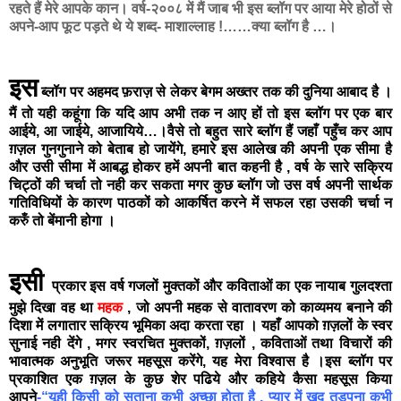
रहते हैं मेरे आपके कान। वर्ष-२००८ में मैं जाब भी इस ब्लॉग पर आया मेरे होठों से
अपने-आप फूट पड़ते थे ये शब्द- माशाल्लाह !……क्या ब्लॉग है …।
इस
ब्लॉग पर अहमद फ़राज़ से लेकर बेगम अख्तर तक की दुनिया आबाद है ।
मैं तो यही कहूंगा कि यदि आप अभी तक न आए हों तो इस ब्लॉग पर एक बार
आईये, आ जाईये, आजायिये…।वैसे तो बहुत सारे ब्लॉग हैं जहाँ पहुँच कर आप
ग़ज़ल गुनगुनाने को बेताब हो जायेंगे, हमारे इस आलेख की अपनी एक सीमा है
और उसी सीमा में आबद्ध होकर हमें अपनी बात कहनी है , वर्ष के सारे सक्रिय
चिट्ठों की चर्चा तो नही कर सकता मगर कुछ ब्लॉग जो उस वर्ष अपनी सार्थक
गतिविधियों के कारण पाठकों को आकर्षित करने में सफल रहा उसकी चर्चा न
करुँ तो बेंमानी होगा ।
इसी
प्रकार इस वर्ष गजलों मुक्तकों और कविताओं का एक नायाब गुलदश्ता
मुझे दिखा वह था
महक
, जो अपनी महक से वातावरण को काव्यमय बनाने की
दिशा में लगातार सक्रिय भूमिका अदा करता रहा । यहाँ आपको ग़ज़लों के स्वर
सुनाई नही देंगे , मगर स्वरचित मुक्तकों, ग़ज़लों , कविताओं तथा विचारों की
भावात्मक अनुभूति जरूर महसूस करेंगे, यह मेरा विश्वास है ।इस ब्लॉग पर
प्रकाशित एक ग़ज़ल के कुछ शेर पढिये और कहिये कैसा महसूस किया
आपने
-“यूही किसी को सताना कभी अच्छा होता है , प्यार में खुद तड़पना कभी