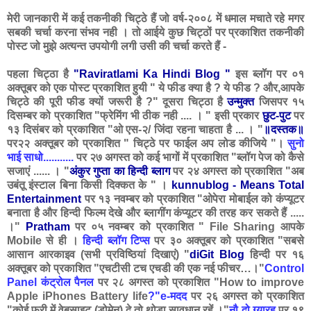
मेरी जानकारी में कई तकनीकी चिट्ठे हैं जो वर्ष-२००८ में धमाल मचाते रहे मगर
सबकी चर्चा करना संभव नही । तो आईये कुछ चिट्ठों पर प्रकाशित तकनीकी
पोस्ट जो मुझे अत्यन्त उपयोगी लगी उसी की चर्चा करते हैं -
पहला चिट्ठा है
"Raviratlami Ka Hindi Blog "
इस ब्लॉग पर ०१
अक्तूबर को एक पोस्ट प्रकाशित हुयी " ये फीड क्या है ? ये फीड ? और,आपके
चिट्ठे की पूरी फीड क्यों जरूरी है ?" दूसरा चिट्ठा है
उन्मुक्त
जिसपर १५
दिसम्बर को प्रकाशित "फ्रेमिंग भी ठीक नही .... । " इसी प्रकार
छुट-पुट
पर
१३ दिसंबर को प्रकाशित "ओ एस-२/ जिंदा रहना चाहता है ... । "
॥दस्तक॥
पर२२ अक्तूबर को प्रकाशित " चिट्ठे पर फाईल अप लोड कीजिये "।
सुनो
भाई साधो...........
पर २७ अगस्त को कई भागों में प्रकाशित "ब्लॉग पेज को कैसे
सजाएं ...... । "
अंकुर गुप्ता का हिन्दी ब्लाग
पर २४ अगस्त को प्रकाशित "अब
उबंतू इंस्टाल बिना किसी दिक्कत के " ।
kunnublog - Means Total
Entertainment
पर १३ नवम्बर को प्रकाशित "ओपेरा मोबाईल को कंप्यूटर
बनाता है और हिन्दी फिल्म देखे और ब्लागींग कंप्यूटर की तरह कर सकते हैं .....
।"
Pratham
पर ०५ नवम्बर को प्रकाशित " File Sharing आपके
Mobile से ही ।
हिन्दी ब्लॉग टिप्स
पर ३० अक्तूबर को प्रकाशित "सबसे
आसान आरकाइव (सभी प्रविष्ठियां दिखाएं) "
diGit Blog
हिन्दी पर १६
अक्तूबर को प्रकाशित "एचटीसी टच एचडी की एक नई फीचर…।"
Control
Panel
कंट्रोल पैनल
पर २८ अगस्त को प्रकाशित "How to improve
Apple iPhones Battery life
?"e-मदद
पर २६ अगस्त को प्रकाशित
"कोई फ्री में वेबसाइट (डोमेन) दे तो थोड़ा सावधान रहें ।"
नौ दो ग्यारह
पर १९