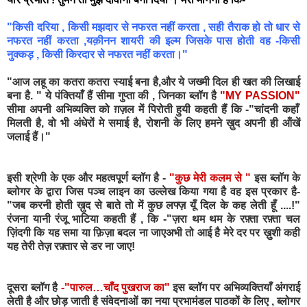
"किसी दरिया , किसी मझदार से नफरत नहीं करता , सही तैराक हो तो धार से
नफरत नहीं करता ,यक़ीनन शायरी की इल्म जिसके पास होती वह -किसी
नुक्कड़ , किसी किरदार से नफरत नहीं करता।"
"आज लहू का कतरा कतरा स्याई बना है,और ये जख्मी दिल ही खत की लिखाई
बना है. " ये पंक्तियाँ हैं सीमा गुप्ता की , जिनका ब्लॉग है
"MY PASSION"
सीमा अपनी अभिव्यक्ति को ग़ज़ल में पिरोती हुयी कहती हैं कि -"चांदनी कहाँ
मिलती है, वो भी अंधेरों मे समाई है, रोशनी के लिए हमने ख़ुद अपनी ही ऑंखें
जलाई हैं।"
इसी श्रेणी के एक और महत्वपूर्ण ब्लॉग है -
"कुछ मेरी कलम से "
इस ब्लॉग के
ब्लोगर के द्वारा जिस पञ्च लाइन का उल्लेख किया गया है वह इस प्रकार है-
"जब करनी होती ख़ुद से बाते तो में कुछ लफ्ज़ यूँ दिल के कह लेती हूँ ....!"
रंजना यानी रंजू भाटिया कहती हैं , कि -"ज़रा थम थम के रफ़्ता रफ़्ता चल
ज़िंदगी कि यह समा या फ़िज़ा बदल ना जाएअभी तो आई है मेरे दर पर ख़ुशी कही
यह तेरी तेज़ रफ़्तार से डर ना जाए!
दूसरा ब्लॉग है
-"
पारुल…चाँद पुखराज का
"
इस ब्लॉग पर अभिव्यक्तियाँ अंगराई
लेती है और छोड़ जाती है संवेदनाओं का नया प्रभामंडल पाठकों के लिए , ब्लोगर