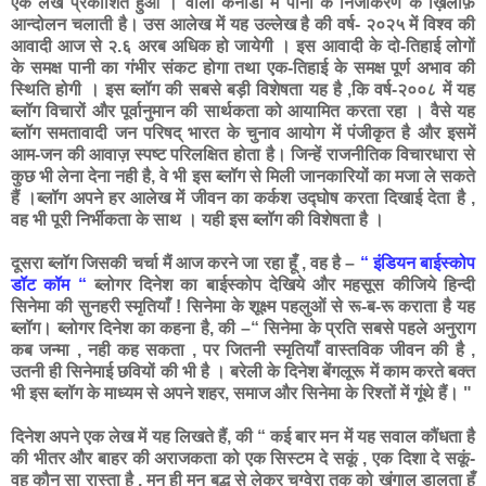
एक लेख प्रकाशित हुआ । वार्लो कनाडा में पानी के निजीकरण के ख़िलाफ़
आन्दोलन चलाती है। उस आलेख में यह उल्लेख है की वर्ष- २०२५ में विश्व की
आवादी आज से २.६ अरब अधिक हो जायेगी । इस आवादी के दो-तिहाई लोगों
के समक्ष पानी का गंभीर संकट होगा तथा एक-तिहाई के समक्ष पूर्ण अभाव की
स्थिति होगी । इस ब्लॉग की सबसे बड़ी विशेषता यह है ,कि वर्ष-२००८ में यह
ब्लॉग विचारों और पूर्वानुमान की सार्थकता को आयामित करता रहा । वैसे यह
ब्लॉग समतावादी जन परिषद् भारत के चुनाव आयोग में पंजीकृत है और इसमें
आम-जन की आवाज़ स्पष्ट परिलक्षित होता है। जिन्हें राजनीतिक विचारधारा से
कुछ भी लेना देना नही है, वे भी इस ब्लॉग से मिली जानकारियों का मजा ले सकते
हैं ।ब्लॉग अपने हर आलेख में जीवन का कर्कश उद्घोष करता दिखाई देता है ,
वह भी पूरी निर्भीकता के साथ । यही इस ब्लॉग की विशेषता है ।
दूसरा ब्लॉग जिसकी चर्चा मैं आज करने जा रहा हूँ , वह है –
“ इंडियन बाईस्कोप
डॉट कॉम “
ब्लोगर दिनेश का बाईस्कोप देखिये और महसूस कीजिये हिन्दी
सिनेमा की सुनहरी स्मृतियाँ ! सिनेमा के शूक्ष्म पहलुओं से रू-ब-रू कराता है यह
ब्लॉग। ब्लोगर दिनेश का कहना है, की –“ सिनेमा के प्रति सबसे पहले अनुराग
कब जन्मा , नही कह सकता , पर जितनी स्मृतियाँ वास्तविक जीवन की है ,
उतनी ही सिनेमाई छवियों की भी है । बरेली के दिनेश बेंगलूरू में काम करते बक्त
भी इस ब्लॉग के माध्यम से अपने शहर, समाज और सिनेमा के रिश्तों में गूंथे हैं। "
दिनेश अपने एक लेख में यह लिखते हैं, की “ कई बार मन में यह सवाल कौंधता है
की भीतर और बाहर की अराजकता को एक सिस्टम दे सकूं , एक दिशा दे सकूं-
वह कौन सा रास्ता है . मन ही मन बुद्ध से लेकर चग्वेरा तक को खंगाल डालता हूँ