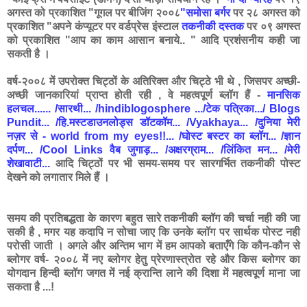
अगस्त को प्रकाशित "गूगल पर बीजिंग २००८
"समोसा बर्गर
पर २८ अगस्त को
प्रकाशित "अपने कंप्यूटर पर वर्डप्रेस इंस्टाल
तकनीकी दस्तक
पर ०९ अगस्त
को प्रकाशित "आप का काम आसान बनाये.. " आदि प्रशंसनीय कही जा
सकती है ।
वर्ष-२००८ में उपरोक्त चिट्ठों के अतिरिक्त और चिट्ठे भी थे , जिसपर अच्छी-
अच्छी जानकारियां प्राप्त होती रही , वे महत्वपूर्ण ब्लॉग हैं -
मानसिक
हलचल...... /सारथी... /hindiblogosphere .../टेक पत्रिका.../ Blogs
Pundit... /हि.मस्टडाउनलोड्स डॉटकॉम... /Vyakhaya... /दुनिया मेरी
नज़र से - world from my eyes!!... /घोस्ट बस्टर का ब्लॉग... /ज्ञान
दर्पण... /Cool Links वैब जुगाड़... /अक्षरग्राम... /लिंकित मन... /मेरी
शेखावाटी...
आदि चिट्ठों पर भी समय-समय पर सारगर्भित तकनीकी पोस्ट
देखने को लगातार मिले हैं ।
समय की प्रतिबद्धता के कारण बहुत सारे तकनीकी ब्लॉग की चर्चा नही की जा
सकी है , मगर यह कदापि न सोचा जाए कि उनके ब्लॉग पर सार्थक पोस्ट नही
परोसी जाती । अगले और अन्तिम भाग में हम आपको बताएँगे कि कौन-कौन से
ब्लोगर वर्ष- २००८ में नए ब्लोगर हेतु प्रेरणास्त्रोत रहे और किस ब्लोगर का
योगदान हिन्दी ब्लॉग जगत में नई क्रान्ति लाने की दिशा में महत्वपूर्ण माना जा
सकता है ...!