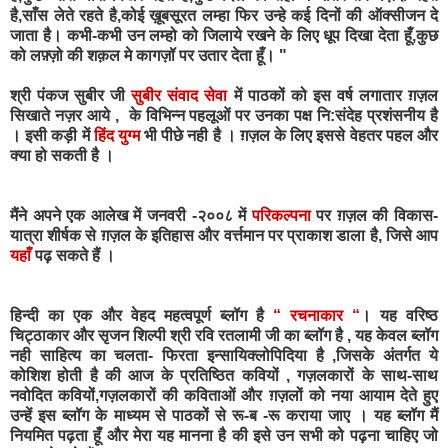
है,साँस लेते रहते है,कोई ख़ूबसूरत लम्हा फिर उन्हे कई दिनों की ऑक्सीजन दे
जाता है। कभी-कभी उन लम्हो को जिलाये रखने के लिए धूप दिखा देता हूँ,कुछ
को लफ़्ज़ो की शक़ल मे कागज़ॉ पर उतार देता हूँ। "
श्री पंकज सुबीर जी
सुबीर संवाद सेवा
में पाठकों को इस वर्ष लगातार ग़ज़ल
सिखाते नज़र आये ,
के विभिन्न पहलूओं पर उनका पक्ष नि:संदेह प्रशंसनीय है
। इसी कड़ी में
हिंद युग्म
भी पीछे नही है । ग़ज़ल के लिए इससे वेहतर पहल और
क्या हो सकती है ।
मैंने अपने एक आलेख में जनवरी -२००८ में
परिकल्पना
पर ग़ज़ल की विकास-
यात्रा शीर्षक से ग़ज़ल के इतिहास और वर्त्तमान पर प्राकाश डाला है, जिसे आप
यहाँ
पढ़ सकते हैं ।
हिन्दी का एक और वेहद महत्वपूर्ण ब्लॉग है
“ रचनाकार “
। यह वरिष्ठ
चिट्ठाकार और सृजन शिल्पी श्री रवि रतलामी जी का ब्लॉग है , यह केवल ब्लॉग
नही साहित्य का चलता- फिरता इन्सायिक्लोपिदिया है ,जिसके अंतर्गत ये
कोशिश होती है की आज के प्रतिष्ठित कवियों , गज़लकारों के साथ-साथ
नवोदित कवियों,गज़लकारों की कविताओं और ग़ज़लों को नया आयाम देते हुए
उन्हें इस ब्लॉग के माध्यम से पाठकों से रू-ब -रू कराया जाए । यह ब्लॉग मैं
नियमित पढ़ता हूँ और मेरा यह मानना है की इसे उन सभी को पढ़ना चाहिए जो