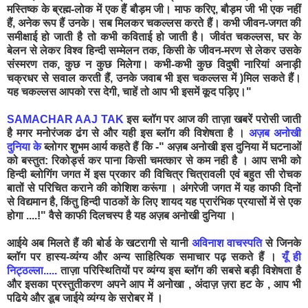
मस्तिष्क के ब्रह्म-लोक में एक हैं बौड़म जी। माफ करिए, बौड़म जी भी एक नहीं
हैं, अनेक रूप हैं उनके। सब मिलकर चकल्लस करते हैं। कभी जीवन-जगत की
समीक्षाई हो जाती है तो कभी कविताई हो जाती है। जीवंत चकल्लस, घर के
बेलन से लेकर विश्व हिन्दी सम्मेलन तक, किसी के जीवन-मरण से लेकर उसके
संस्मरण तक, कुछ न कुछ मिलेगा। कभी-कभी कुछ विदुषी नारियां अनाड़ी
चक्रधर से सवाल करती हैं, उनके जवाब भी इस चकल्लस में )मिल सकते हैं।
यह चकल्लस आपको रस देगी, चाहें तो आप भी इसमें कूद पड़िए।"
SAMACHAR AAJ TAK
इस ब्लॉग पर आज की ताज़ा खबरें परोसी जाती
है मगर मनोरंजक ढंग से और यही इस ब्लॉग की विशेषता है ।
अज़ब अनोखी
दुनिया के
ब्लोगर शुभम आर्य कहते हैं कि -" अज़ब अनोखी इस दुनिया में घटनाओं
को बस्तुत: रिकोर्ड्स कर पाना किसी चमत्कार से कम नही है । आप सभी को
हिन्दी ब्लोगिंग जगत में इस प्रकार की विचित्र चित्रावली एवं बहुत सी रोचक
बातों से परिचित कराने की कोशिश करूंगा । अंगरेजी जगत में यह काफी दिनों
से विद्यमान है, किंतु हिन्दी पाठकों के लिए शायद यह प्रारंभिक प्रयासों में से एक
होगा ....!" वैसे काफी दिलचस्प है यह अज़ब अनोखी दुनिया ।
आईये अब मिलते हैं की बोर्ड के खटरागी से यानी
अविनाश वाचस्पति
से जिनके
ब्लॉग पर हास्य-व्यंग्य और अन्य साहित्यिक समाचार पढ़ सकते हैं ।
यूँ ही
निट्ठल्ला..
...
ताज़ा परिस्थितियों पर व्यंग्य इस ब्लॉग की सबसे बड़ी विशेषता है
और इसका प्रस्तुतीकरण अपने आप में अनोखा , अंदाज़ ज़रा हट के , आप भी
पढिये और डूब जाईये व्यंग्य के सरोबर में ।