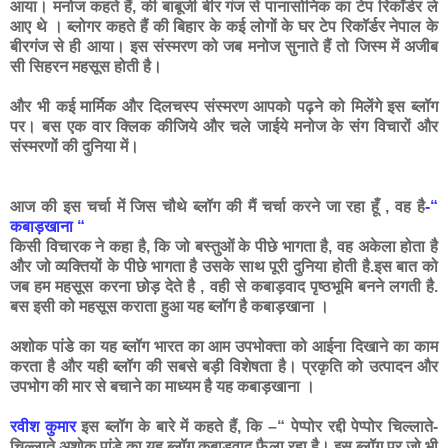
आया। मनोज कहते हैं, की बाबूजी बीर गंज से पानासोनिक का टेप रिकॉर्डर ले
आए थे । ब्लोगर कहते हैं की बिहार के कई लोगों के घर टेप रिकॉर्डर नेपाल के
बीरगंज से ही आया। इस संस्मरण को जब मनोज सुनाते हैं तो जिस्म में अजीब
सी सिहरन महसूस होती है।
और भी कई मार्मिक और दिलचस्प संस्मरण आपको पढ़ने को मिलेंगे इस ब्लॉग
पर। बस एक वार क्लिक कीजिये और चले जाईये मनोज के संग विचारों और
संस्मरणों की दुनिया में।
आज की इस चर्चा में जिस चौथे ब्लॉग की मैं चर्चा करने जा रहा हूँ , वह है
-“
कबाड़खाना “
किसी विचारक ने कहा है, कि जो बस्तुओं के पीछे भागता है, वह अकेला होता है
और जो व्यक्तियों के पीछे भागता है उसके साथ पूरी दुनिया होती है.इस बात को
जब हम महसूस करना छोड़ देते है , वही से कबाड़वाद पृष्ठभूमि बनने लगती है.
बस इसी को महसूस कराता हुआ यह ब्लॉग है कबाड़खाना ।
अशोक पांडे का यह ब्लॉग भारत का आम उपभोक्ता को आईना दिखाने का काम
करता है और यही ब्लॉग की सबसे बड़ी विशेषता है। प्रकृति को उत्पादन और
उपभोग की मार से बचाने का माध्यम है यह कबाड़खाना ।
रवीश कुमार
इस ब्लॉग के बारे में कहते हैं, कि –“ पेप्पोर रद्दी पेप्पोर चिल्लाते-
चिल्लाते अशोक पांडे का यह ब्लॉग कबाड़वाद फैला रहा है। इस ब्लॉग पर जो भी