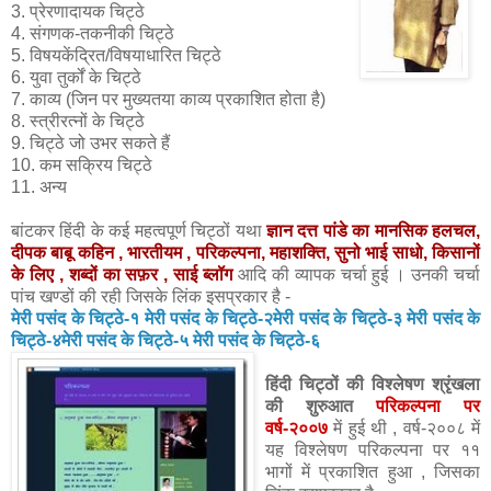
3. प्रेरणादायक चिट्ठे
4. संगणक-तकनीकी चिट्ठे
5. विषयकेंद्रित/विषयाधारित चिट्ठे
6. युवा तुर्कों के चिट्ठे
7. काव्य (जिन पर मुख्यतया काव्य प्रकाशित होता है)
8. स्त्रीरत्नों के चिट्ठे
9. चिट्ठे जो उभर सकते हैं
10. कम सक्रिय चिट्ठे
11. अन्य
बांटकर हिंदी के कई महत्वपूर्ण चिट्ठों यथा
ज्ञान
दत्त पांडे का मानसिक हलचल
,
दीपक बाबू कहिन
,
भारतीयम
,
परिकल्पना
,
महाशक्ति
,
सुनो भाई साधो
,
किसानों
के लिए
,
शब्दों का सफ़र
,
साई ब्लॉग
आदि की व्यापक चर्चा हुई । उनकी चर्चा
पांच खण्डों की रही जिसके लिंक इसप्रकार है -
मेरी पसंद के चिट्ठे-१
मेरी पसंद के चिट्ठे-२
मेरी पसंद के चिट्ठे-३
मेरी पसंद के
चिट्ठे-४
मेरी पसंद के चिट्ठे-५
मेरी पसंद के चिट्ठे-६
हिंदी चिट्ठों की विश्लेषण श्रृंखला
की शुरुआत
परिकल्पना पर
वर्ष-२००७
में हुई थी , वर्ष-२००८ में
यह विश्लेषण परिकल्पना पर ११
भागों में प्रकाशित हुआ , जिसका