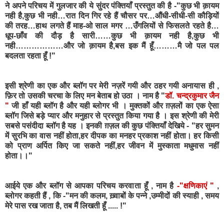
ने अपने परिचय में गुलजार की ये सुंदर पंक्तियाँ प्रस्तुत की है -"कुछ भी क़ायम
नही है,कुछ भी नही…रात दिन गिर रहे हैं चौसर पर…औंधी-सीधी-सी कौड़ियों
की तरह…हाथ लगते हैं माह-ओ साल मगर …उँगलियों से फिसलते रहते है…
धूप-छाँव की दौड़ है सारी……कुछ भी क़ायम नही है,कुछ भी
नही………………और जो क़ायम है,बस इक मैं हूँ………मै जो पल पल
बदलता रहता हूँ !"
इसी श्रेणी का एक और ब्लॉग पर मेरी नज़रें गयी और ठहर गयी अनायास ही ,
फ़िर तो उसकी चरचा के लिए मन बेताब हो उठा । नाम है
"
डॉ. चन्द्रकुमार जैन
"
जी हाँ यही ब्लॉग है और यही ब्लोगर भी । मुक्तकों और ग़ज़लों का एक ऐसा
ब्लॉग जिसे बड़े प्यार और मनुहार से प्रस्तुत किया गया है । इस श्रेणी की मेरी
सबसे पसंदीदा ब्लॉग है यह । इनकी ग़ज़ल की कुछ पंक्तियाँ देखिये - "हर सुमन
में सुरभि का वास नहीं होता,हर दीपक का मनहर प्रकाश नहीं होता। हर किसी
को प्राण अर्पित किए जा सकते नहीं,हर जीवन में मुस्काता मधुमास नहीं
होता।।"
आईये एक और ब्लॉग से आपका परिचय करवाता हूँ , नाम है
-
"क्षणिकाएं "
,
ब्लोगर कहती हैं , कि -"मन की कलम, ख़्वाबों के पन्ने ,उम्मीदों की स्याही , समय
मेरे पास रख जाता है, तब मैं लिखती हूँ ..... !"