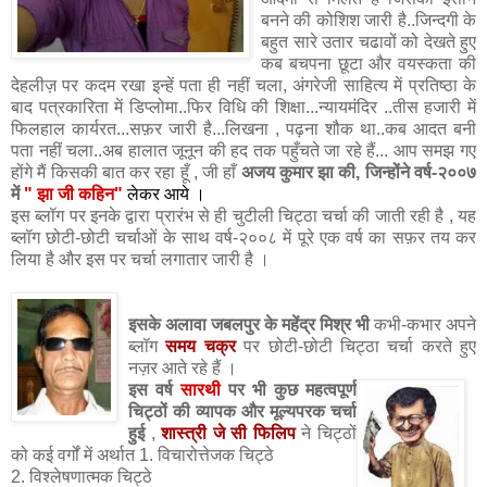
बनने की कोशिश जारी है..जिन्दगी के
बहुत सारे उतार चढावों को देखते हुए
कब बचपना छूटा और वयस्कता की
देहलीज़ पर कदम रखा इन्हें पता ही नहीं चला, अंगरेजी साहित्य में प्रतिष्ठा के
बाद पत्रकारिता में डिप्लोमा..फिर विधि की शिक्षा...न्यायमंदिर ..तीस हजारी में
फिलहाल कार्यरत...सफ़र जारी है...लिखना , पढ़ना शौक था..कब आदत बनी
पता नहीं चला..अब हालात जूनून की हद तक पहुँचते जा रहे हैं... आप समझ गए
होंगे मैं किसकी बात कर रहा हूँ , जी हाँ
अजय कुमार झा की, जिन्होंने वर्ष-२००७
में
" झा जी कहिन"
लेकर आये ।
इस ब्लॉग पर इनके द्वारा प्रारंभ से ही चुटीली चिट्ठा चर्चा की जाती रही है , यह
ब्लॉग छोटी-छोटी चर्चाओं के साथ वर्ष-२००८ में पूरे एक वर्ष का सफ़र तय कर
लिया है और इस पर चर्चा लगातार जारी है ।
इसके अलावा जबलपुर के महेंद्र मिश्र भी
कभी-कभार अपने
ब्लॉग
समय चक्र
पर छोटी-छोटी चिट्ठा चर्चा करते हुए
नज़र आते रहे हैं ।
इस वर्ष
सारथी
पर भी कुछ महत्वपूर्ण
चिट्ठों की व्यापक और मूल्यपरक चर्चा
हुई
,
शास्त्री जे सी फिलिप
ने चिट्ठों
को कई वर्गों में अर्थात 1. विचारोत्तेजक चिट्ठे
2. विश्लेषणात्मक चिट्ठे