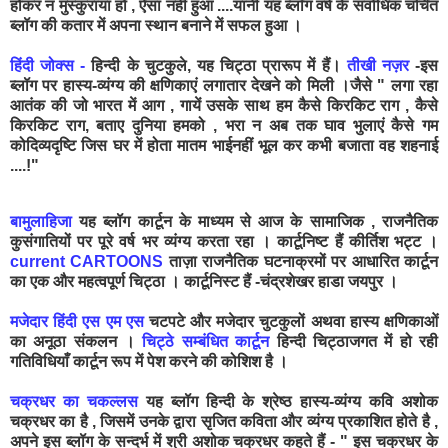
होकर न मुस्कुराया हो , ऐसा नहीं हुआ ....यानी यह ब्लॉग वर्ष के सर्वाधिक चर्चित
ब्लॉग की कतार में अपना स्थान बनाने में सफल हुआ ।
हिंदी जोक्स
-
हिन्दी के चुटकुले, यह चिट्ठा प्रारूप में हैं।
तीखी नज़र
-इस
ब्लॉग पर हास्य-व्यंग्य की क्षणिकाएं लगातार देखने को मिली ।जैसे " लगा रहा
आतंक की जो भारत में आग , गायें उसके साथ हम कैसे किरकिट राग , कैसे
किरकिट राग, बताए दुनिया हमको , भरा न अब तक घाव भुलाएं कैसे गम
कोदिव्यदृष्टि जिस घर में होता मातम भाईनहीं भूल कर कभी बजाता वह शहनाई
....!"
बामुलाहिजा
यह ब्लॉग कार्टून के माध्यम से आज के सामाजिक , राजनैतिक
कुसंगातियों पर पूरे वर्ष भर व्यंग्य करता रहा । कार्टूनिष्ट हैं कीर्तिश भट्ट ।
current CARTOONS
ताज़ा राजनैतिक घटनाक्रमों पर आधारित कार्टून
का एक और महत्वपूर्ण चिट्ठा । कार्टूनिस्ट हैं -चंद्रशेखर हाडा जयपुर ।
मजेदार हिंदी एस एम एस
चटपटे और मजेदार चुटकुलों अथवा हास्य क्षणिकाओं
का अनूठा संकलन ।
चिट्ठे सम्बंधित कार्टून
हिन्दी चिट्ठाजगत में हो रही
गतिविधियाँ कार्टून रूप में पेश करने की कोशिश है ।
चक्रधर का चकल्लस
यह ब्लॉग हिन्दी के श्रेष्ठ हास्य-व्यंग्य कवि अशोक
चक्रधर का है , जिसमें उनके द्वारा सृजित कविता और व्यंग्य प्रकाशित होते है ,
अपने इस ब्लॉग के सन्दर्भ में श्री अशोक चक्रधर कहते हैं - " इस चक्रधर के